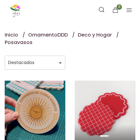
0
Inicio
OrnamentoDDD
Deco y Hogar
Posavasos