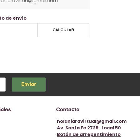
olahidravirtual@gmail.com
to de envío
CALCULAR
Enviar
iales
Contacto
holahidravirtual@gmail.com
Av. Santa Fe 2729 . Local 50
Botón de arrepentimiento