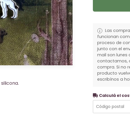
Las compras
funcionan como
proceso de com
junto con el env
mail son lunes a
contactamos, c
compra. Si no r
producto vuelve
escribínos a h
silicona.
Calculá el cos